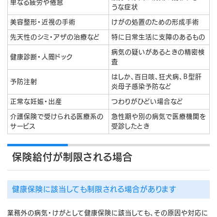
単なる疲労や倦怠
うな症状
美容整形・近視の手術
けがの処置のための形成手術
先天性のシミ・アザの治療など
特に日常生活に支障のあるもの
病気の疑いがあるときの精密検
健康診断・人間ドック
査
はしか、百日咳、狂犬病、Ｂ型肝
予防注射
炎母子感染予防など
正常な妊娠・出産
つわりがひどい場合など
介護保険で受けられる医療系の
急性期や別の病気で医療機関を
サービス
受診したとき
保険給付が制限される場合
健康保険に該当しても制限される場合があります
業務外の病気・けがとして健康保険に該当しても、その原因や対応に